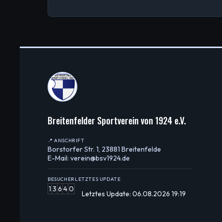
Breitenfelder Sportverein von 1924 e.V.
📍 ANSCHRIFT
Borstorfer Str. 1, 23881 Breitenfelde
E-Mail: verein@bsv1924.de
BESUCHER
LETZTES UPDATE
1
3
6
4
0
Letztes Update: 06.08.2026 19:19