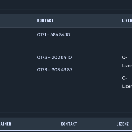
KONTAKT
LIZE
0171 – 684 84 10
0173 – 202 84 10
C-
Lize
0173 – 908 43 87
C-
Lize
RAINER
KONTAKT
LIZENZ