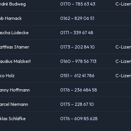
ndré Budweg
0170 – 785 63 43
C-Lize
ob Harnack
0162 – 829 06 51
ascha Lüdecke
0171 – 339 67 48
atthias Stamer
0173 – 202 84 10
C-Lize
audius Malzkeit
0160 – 978 56 713
C-Lize
co Holz
0151 – 612 41 786
C-Lize
anny Hoffmann
0176 – 236 484 58
arcel Niemann
0175 – 228 67 10
klas Schläfke
0176 – 609 85 628