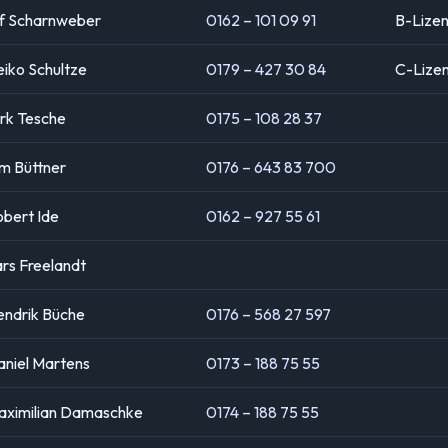
lf Scharnweber
0162 – 101 09 91
B-Lize
iko Schultze
0179 – 427 30 84
C-Lize
rk Tesche
0175 – 108 28 37
m Büttner
0176 – 643 83 700
bert Ide
0162 – 927 55 61
rs Freelandt
endrik Büche
0176 – 568 27 597
niel Martens
0173 – 188 75 55
aximilian Damaschke
0174 – 188 75 55