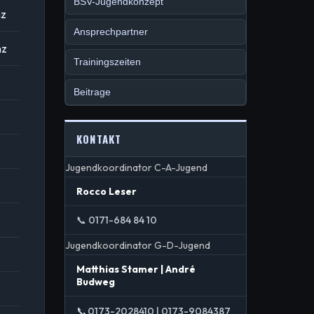
BSV-Jugendkonzept
nz
Ansprechpartner
nz
Trainingszeiten
Beitrage
KONTAKT
Jugendkoordinator C-A-Jugend
Rocco Leser
📞 0171-684 84 10
Jugendkoordinator G-D-Jugend
Matthias Stamer | André
Budweg
📞
0173-2028410 | 0173-9084387