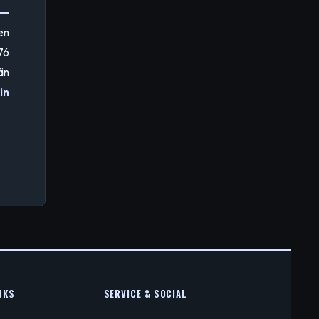
en
76
än
in
KS
SERVICE & SOCIAL