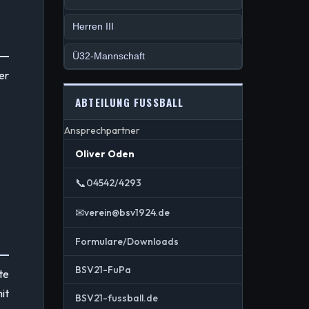
Herren III
Ü32-Mannschaft
er
ABTEILUNG FUSSBALL
Ansprechpartner
Oliver Oden
📞
04542/4293
✉
verein@bsv1924.de
Formulare/Downloads
BSV21-FuPa
te
it
BSV21-fussball.de