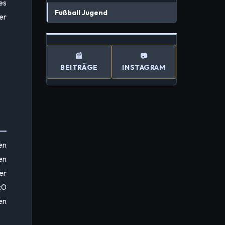
es
Fußball Jugend
er
📰
📷
BEITRÄGE
INSTAGRAM
en
en
er
:0
en