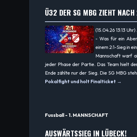
Ü32 DER SG MBG ZIEHT NACH 2
(15.04.26 13:13 Uhr)
- Was für ein Abe
einem 2:1-Sieg in ei
Mannschaft warf al
jeder Phase der Partie. Das Team hielt de
Ende zählte nur der Sieg. Die SG MBG steht 
Pokalfight und holt Finalticket →
Fussball - 1. MANNSCHAFT
AUSWÄRTSSIEG IN LÜBECK!