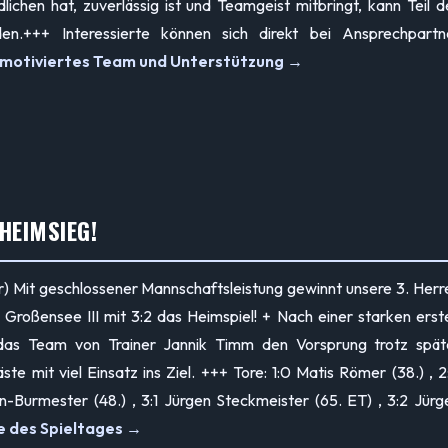
ichen hat, zuverlässig ist und Teamgeist mitbringt, kann Teil d
en.+++ Interessierte können sich direkt bei Ansprechpartn
motiviertes Team und Unterstützung →
HEIMSIEG!
r) Mit geschlossener Mannschaftsleistung gewinnt unsere 3. Herr
roßensee III mit 3:2 das Heimspiel! + Nach einer starken erst
 das Team von Trainer Jannik Timm den Vorsprung trotz spät
e mit viel Einsatz ins Ziel. +++ Tore: 1:0 Matis Römer (38.) , 2
-Burmester (48.) , 3:1 Jürgen Steckmeister (65. ET) , 3:2 Jürg
e des Spieltages →