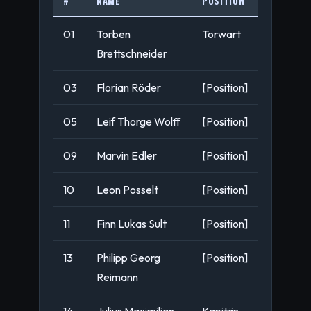
#
NAME
POSITION
01
Torben
Torwart
Brettschneider
03
Florian Röder
[Position]
05
Leif Thorge Wolff
[Position]
09
Marvin Edler
[Position]
10
Leon Posselt
[Position]
11
Finn Lukas Sult
[Position]
13
Philipp Georg
[Position]
Reimann
14
Julius Maximilian
Kapitän