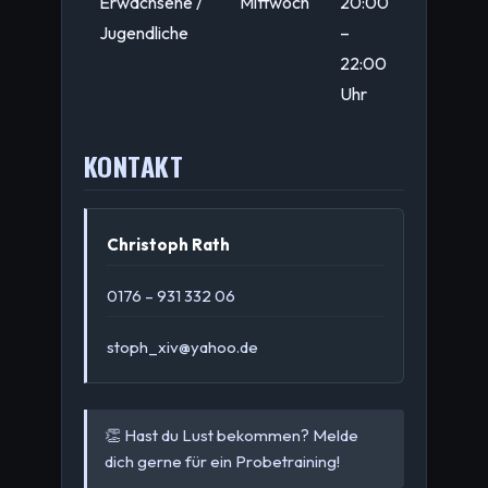
Erwachsene /
Mittwoch
20:00
Jugendliche
–
22:00
Uhr
KONTAKT
Christoph Rath
0176 – 931 332 06
stoph_xiv@yahoo.de
👏 Hast du Lust bekommen? Melde
dich gerne für ein Probetraining!