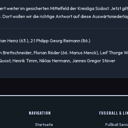
rt weiter im gesicherten Mittelfeld der Kreisliga Südost. Jetzt gi
3
. Dort wollen wir die richtige Antwort auf diese Auswärtsniederl
ian Heinz (63.), 2:1 Philipp Georg Reimann (86.)
 Brettschneider, Florian Röder (66. Marius Menck), Leif Thorge Wo
n Quost, Henrik Timm, Niklas Hermann, Jannes Gregor Stöver
NAVIGATION
FUSSBALL & LIN
Startseite
Fußball Sen