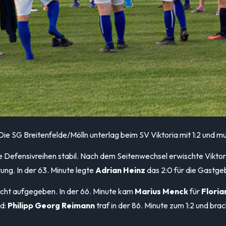
 Die SG Breitenfelde/Mölln unterlag beim SV Viktoria mit 1:2 und m
e Defensivreihen stabil. Nach dem Seitenwechsel erwischte Viktori
rung. In der 63. Minute legte
Adrian Heinz
das 2:0 für die Gastge
icht aufgegeben. In der 66. Minute kam
Marius Menck
für
Floria
nd:
Philipp Georg Reimann
traf in der 86. Minute zum 1:2 und bra